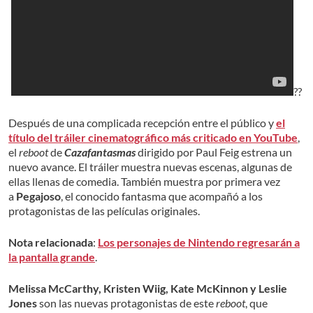
??
Después de una complicada recepción entre el público y
el
título del tráiler cinematográfico más criticado en YouTube
,
el
reboot
de
Cazafantasmas
dirigido por Paul Feig estrena un
nuevo avance. El tráiler muestra nuevas escenas, algunas de
ellas llenas de comedia. También muestra por primera vez
a
Pegajoso
, el conocido fantasma que acompañó a los
protagonistas de las películas originales.
Nota relacionada
:
Los personajes de Nintendo regresarán a
la pantalla grande
.
Melissa McCarthy, Kristen Wiig, Kate McKinnon y Leslie
Jones
son las nuevas protagonistas de este
reboot
, que