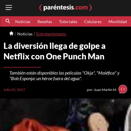
Noticias
Reseñas
Tutoriales
Celulares
Movilidad
Noticias
Entretenimiento
La diversión llega de golpe a
Netflix con One Punch Man
También están disponibles las películas "Okja", "Maléfica" y
"Bob Esponja: un héroe fuera del agua".
Julio 01, 2017
por: Juan Martín M.