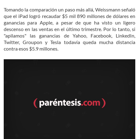
Tomando la comparación un paso más allá, Weissmann señaló
que el iPad logró recaudar $5 mil 890 millones de dólares en
ganancias para Apple, a pesar de que
ha visto un ligero
descenso en las ventas en el último trimestre.
Por lo tanto, si
"apilamos" las ganancias de Yahoo, Facebook, LinkedIn,
Twitter, Groupon y Tesla todavía queda mucha distancia
contra esos $5.9 millones.