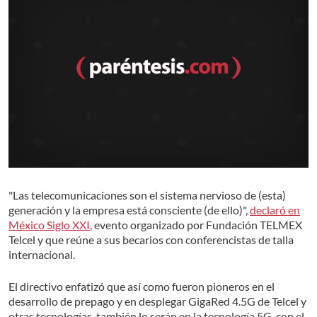
"Las telecomunicaciones son el sistema nervioso de (esta)
generación y la empresa está consciente (de ello)",
declaró en
México Siglo XXI
, evento organizado por Fundación TELMEX
Telcel y que reúne a sus becarios con conferencistas de talla
internacional.
El directivo enfatizó que así como fueron pioneros en el
desarrollo de prepago y en desplegar GigaRed 4.5G de Telcel y
otras tecnologías, también lo serán en la tecnología 5G, con el