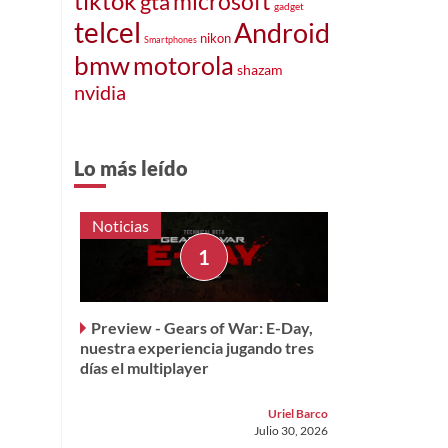
tiktok
gta
microsoft
gadget
telcel
Android
nikon
Smartphones
bmw
motorola
shazam
nvidia
Lo más leído
Noticias
Preview - Gears of War: E-Day,
nuestra experiencia jugando tres
días el multiplayer
Uriel Barco
Julio 30, 2026