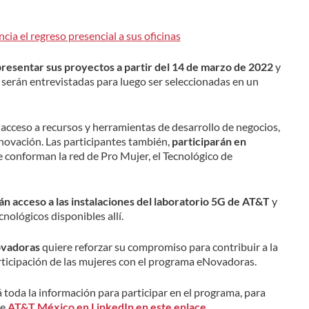
cia el regreso presencial a sus oficinas
resentar sus proyectos a partir del 14 de marzo de 2022
y
, serán entrevistadas para luego ser seleccionadas en un
acceso a recursos y herramientas de desarrollo de negocios,
novación. Las participantes también,
participarán en
 conforman la red de Pro Mujer, el Tecnológico de
 acceso a las instalaciones del laboratorio 5G de AT&T
y
nológicos disponibles allí.
ovadoras
quiere reforzar su compromiso para contribuir a la
rticipación de las mujeres con el programa eNovadoras.
 toda la información para participar en el programa, para
de
AT&T México en LinkedIn en este enlace.