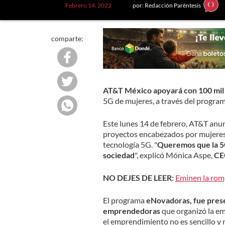
Febrero 14, 2022
por: Redacción Paréntesis
comparte:
AT&T México apoyará con 100 mil
5G de mujeres, a través del progra
Este lunes 14 de febrero, AT&T anun
proyectos encabezados por mujeres
tecnología 5G. "
Queremos que la 5G 
sociedad
", explicó Mónica Aspe,
CE
NO DEJES DE LEER:
Eminen la rom
El programa
eNovadoras, fue prese
emprendedoras
que organizó la em
el emprendimiento no es sencillo y 