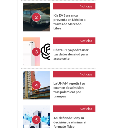
Noticias
Kia EV3 arranca
preventa en México a
través de Mercado
Libre
Noticias
ChatGPT ya podrá usar
tus datos de salud para
asesorarte
Noticias
La UNAM repetirá su
examen de admisión
tras polémicas por
trampas
Noticias
Así defiende Sony su
decisión de eliminar el
formato físico