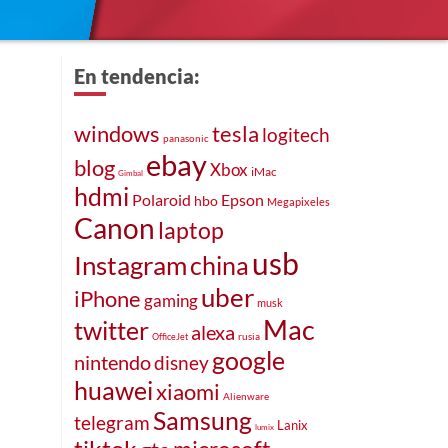
En tendencia:
windows
tesla
logitech
panasonic
ebay
blog
Xbox
iMac
Gimbal
hdmi
Polaroid
Epson
hbo
Megapixeles
Canon
laptop
usb
Instagram
china
uber
iPhone
gaming
musk
Mac
twitter
alexa
rusia
OfficeJet
google
nintendo
disney
huawei
xiaomi
Alienware
Samsung
telegram
Lanix
lumix