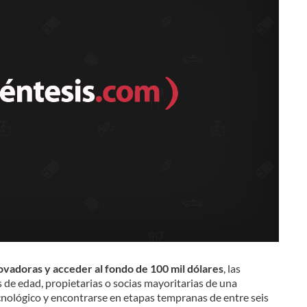
ovadoras y acceder al fondo de 100 mil dólares
, las
de edad, propietarias o socias mayoritarias de una
cnológico y encontrarse en etapas tempranas de entre seis