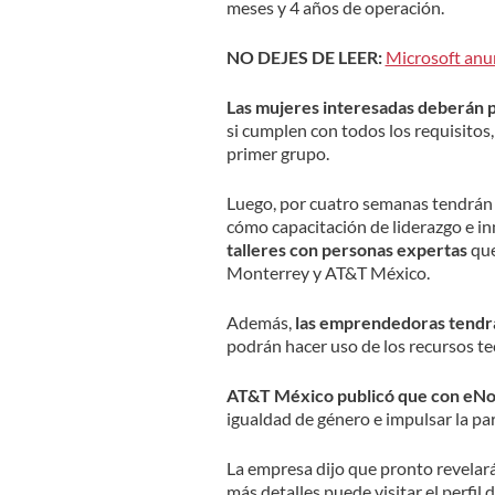
meses y 4 años de operación.
NO DEJES DE LEER:
Microsoft anun
Las mujeres interesadas deberán p
si cumplen con todos los requisitos
primer grupo.
Luego, por cuatro semanas tendrán 
cómo capacitación de liderazgo e in
talleres con personas expertas
que
Monterrey y AT&T México.
Además,
las emprendedoras tendrán
podrán hacer uso de los recursos tec
AT&T México publicó que con eN
igualdad de género e impulsar la pa
La empresa dijo que pronto revelará
más detalles puede visitar el perfil 