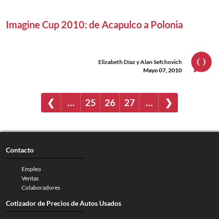
Imagine Cup 2010: de Acapulco a Polonia
Elizabeth Díaz y Alan Sefchovich
Mayo 07, 2010
❮
…
25
26
27
…
❯
Contacto
Empleo
Ventas
Colaboradores
Cotizador de Precios de Autos Usados