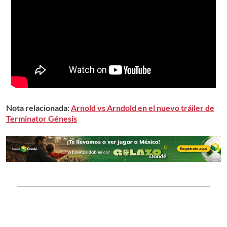
Nota relacionada:
Arnold vs Arndold en el nuevo tráiler de
Terminator Génesis