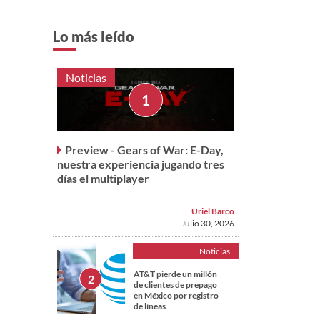
Lo más leído
Noticias
Preview - Gears of War: E-Day,
nuestra experiencia jugando tres
días el multiplayer
Uriel Barco
Julio 30, 2026
Noticias
AT&T pierde un millón
de clientes de prepago
en México por registro
de líneas