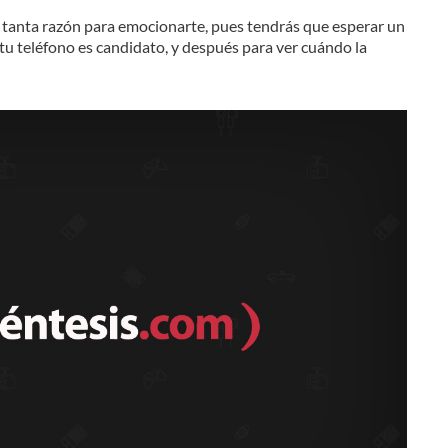
tanta razón para emocionarte, pues tendrás que esperar un
 tu teléfono es candidato, y después para ver cuándo la