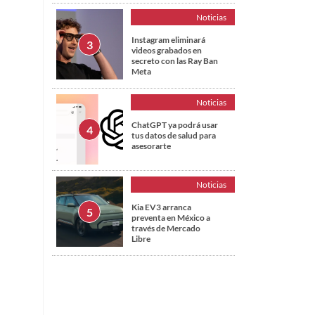
Noticias
Instagram eliminará
videos grabados en
secreto con las Ray Ban
Meta
Noticias
ChatGPT ya podrá usar
tus datos de salud para
asesorarte
Noticias
Kia EV3 arranca
preventa en México a
través de Mercado
Libre