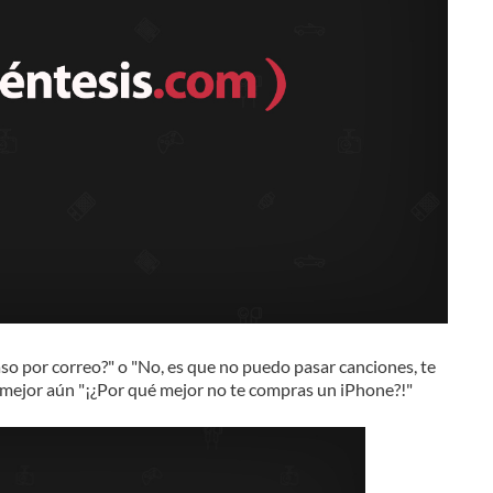
paso por correo?" o "No, es que no puedo pasar canciones, te
 mejor aún "¡¿Por qué
mejor
no te compras un iPhone?!"