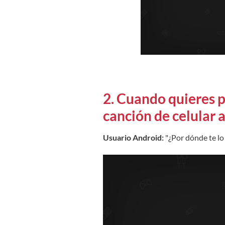
2. Cuando quieres 
canción de celular a
Usuario Android:
"¿Por dónde te lo