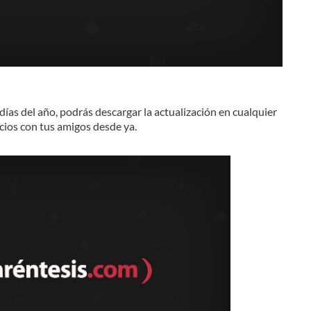
días del año, podrás descargar la actualización en cualquier
icios con tus amigos desde ya.