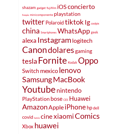
concierto
iOS
shazam
gadget
fujifilm
playstation
minicomponente
finepix
twitter
tiktok
Ig
Polaroid
coolpix
china
WhatsApp
geek
Smartphones
Instagram
alexa
logitech
Canon
dolares
gaming
Fornite
Oppo
tesla
Kodak
lenovo
mexico
Switch
MacBook
Samsung
Youtube
nintendo
Huawei
bose
PlayStation
CES
Amazon
iPhone
Apple
hp
dell
Comics
xiaomi
cine
covid
lumix
huawei
Xbox