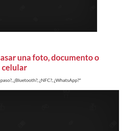
pasar una foto, documento o
 celular
 paso?, ¿Bluetooth?, ¿NFC?, ¿WhatsApp?"