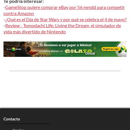
Te podría interesar:
-
GameStop quiere comprar eBay por 56 mmdd para competir
contra Amazon
-
¿Qué es el Día de Star Wars y por qué se celebra el 4 de mayo
?
-
Review - Tomodachi Life: Living the Dream, el simulador de
vida más divertido de Nintendo
Contacto