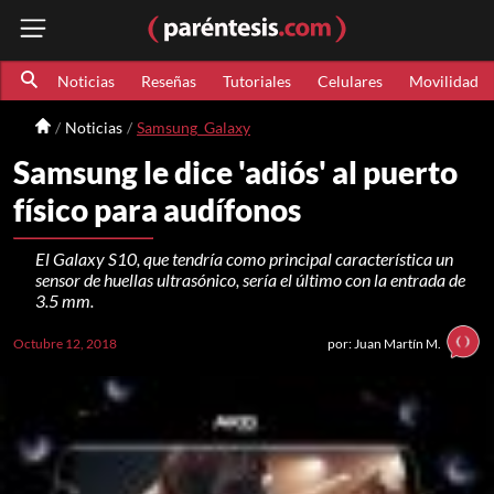
Noticias
Reseñas
Tutoriales
Celulares
Movilidad
Noticias
Samsung_Galaxy
Samsung le dice 'adiós' al puerto
físico para audífonos
El Galaxy S10, que tendría como principal característica un
sensor de huellas ultrasónico, sería el último con la entrada de
3.5 mm.
Octubre 12, 2018
por: Juan Martín M.