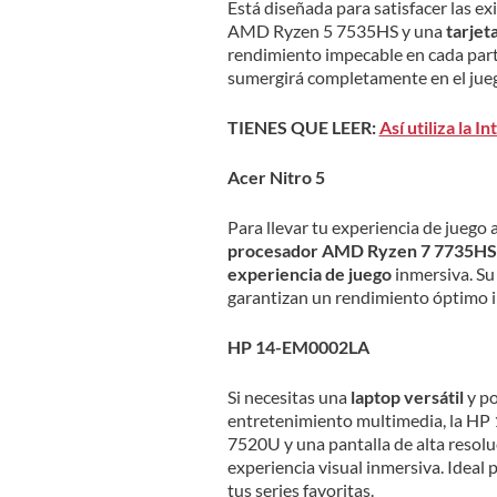
Está diseñada para satisfacer las e
AMD Ryzen 5 7535HS y una
tarjet
rendimiento impecable en cada partid
sumergirá completamente en el jueg
TIENES QUE LEER:
Así utiliza la 
Acer Nitro 5
Para llevar tu experiencia de juego a
procesador AMD Ryzen 7 7735HS
experiencia de juego
inmersiva. Su
garantizan un rendimiento óptimo i
HP 14-EM0002LA
Si necesitas una
laptop versátil
y po
entretenimiento multimedia, la HP
7520U y una pantalla de alta resolu
experiencia visual inmersiva. Ideal 
tus series favoritas.