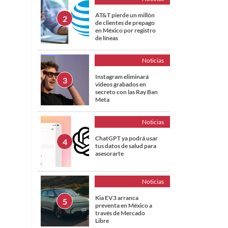
AT&T pierde un millón
de clientes de prepago
en México por registro
de líneas
Noticias
Instagram eliminará
videos grabados en
secreto con las Ray Ban
Meta
Noticias
ChatGPT ya podrá usar
tus datos de salud para
asesorarte
Noticias
Kia EV3 arranca
preventa en México a
través de Mercado
Libre