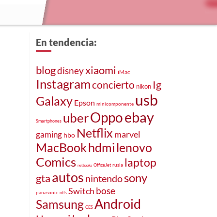
En tendencia:
blog
xiaomi
disney
iMac
Instagram
concierto
Ig
nikon
usb
Galaxy
Epson
minicomponente
ebay
Oppo
uber
Smartphones
Netflix
marvel
gaming
hbo
MacBook
hdmi
lenovo
Comics
laptop
rusia
OfficeJet
netbooks
autos
sony
gta
nintendo
bose
Switch
panasonic
ntfs
Android
Samsung
CES