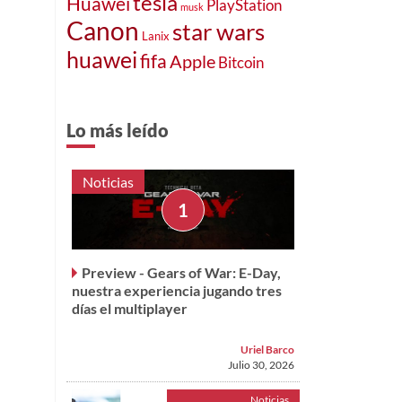
tesla
Huawei
PlayStation
musk
Canon
star wars
Lanix
huawei
fifa
Apple
Bitcoin
Lo más leído
Noticias
Preview - Gears of War: E-Day,
nuestra experiencia jugando tres
días el multiplayer
Uriel Barco
Julio 30, 2026
Noticias