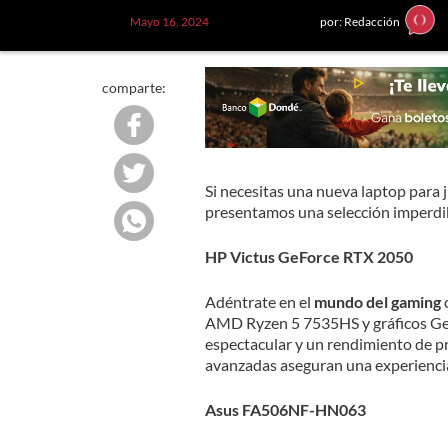
Mayo 16, 2024
por: Redacción
comparte:
Si necesitas una nueva laptop para j
presentamos una selección imperdib
HP Victus GeForce RTX 2050
Adéntrate en el
mundo del gaming
c
AMD Ryzen 5 7535HS y gráficos Ge
espectacular y un rendimiento de pr
avanzadas aseguran una experiencia 
Asus FA506NF-HN063