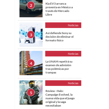
Kia EV3 arranca
preventa en México a
través de Mercado
Libre
Noticias
Así defiende Sony su
decisión de eliminar el
formato físico
Noticias
La UNAM repetirá su
examen de admisión
tras polémicas por
trampas
Noticias
Review - Halo:
Campaign Evolved, la
nueva vida que el juego
original y la saga
necesitaban