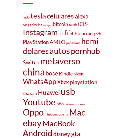
tesla
celulares
alexa
rusia
iOS
bitcoin
musk
Megapixeles
coolpix
Instagram
fifa
Polaroid
geek
CES
hdmi
AMLO
PlayStation
panasonic
autos
dolares
pornhub
metaverso
Switch
china
bose
Kindle
nikon
WhatsApp
Xbox
playstation
usb
Huawei
shazam
Youtube
hbo
ucrania
netbooks
Oppo
Mac
minicomponente
ebay
MacBook
Android
gta
disney