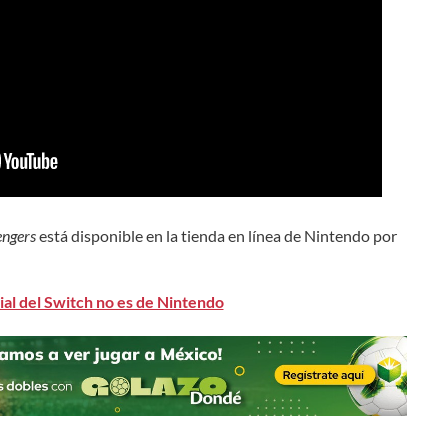
engers
está disponible en la tienda en línea de Nintendo por
al del Switch no es de Nintendo