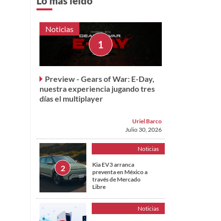
Lo más leído
Noticias
Preview - Gears of War: E-Day,
nuestra experiencia jugando tres
días el multiplayer
Uriel Barco
Julio 30, 2026
Noticias
Kia EV3 arranca
preventa en México a
través de Mercado
Libre
Noticias