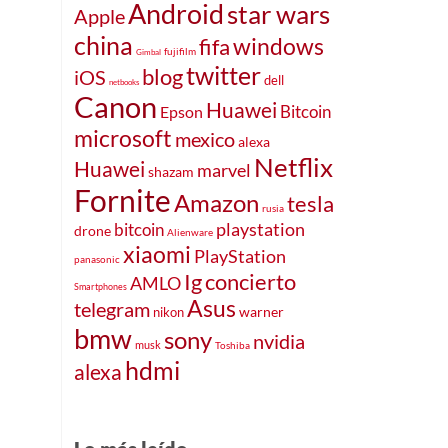
Android
star wars
Apple
china
windows
fifa
fujifilm
Gimbal
twitter
blog
iOS
dell
netbooks
Canon
Huawei
Bitcoin
Epson
microsoft
mexico
alexa
Netflix
Huawei
marvel
shazam
Fornite
Amazon
tesla
rusia
playstation
bitcoin
drone
Alienware
xiaomi
PlayStation
panasonic
Ig
concierto
AMLO
Smartphones
Asus
telegram
warner
nikon
bmw
sony
nvidia
musk
Toshiba
hdmi
alexa