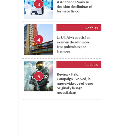
Así defiende Sony su
decisión de eliminar el
formato físico
Noticias
La UNAM repetirá su
examen de admisión
tras polémicas por
trampas
Noticias
Review - Halo:
Campaign Evolved, la
nueva vida que el juego
original y la saga
necesitaban