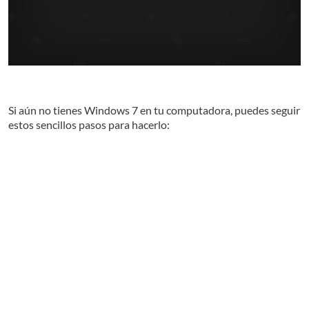
Si aún no tienes Windows 7 en tu computadora, puedes seguir
estos sencillos pasos para hacerlo:
1) Entra a la página de
Microsoft Windows
.
2) Ve a la pestaña de
Descargas
y verás desplegadas las
diferentes versiones de Windows, da clic en la sección de
Windows 7
.
3) En este apartado puedes revisar qué necesitas o qué te
hace falta para que Windows 7 corra bien en tu computadora
y guías para configurar todo a tu gusto. Es bueno saberlo
antes de hacer la descarga.