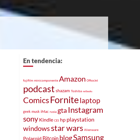
En tendencia:
Amazon
fujifilm
minicomponente
OfficeJet
podcast
shazam
Toshiba
netbooks
Fornite
Comics
laptop
Instagram
gta
iMac
geek
musk
rusia
sony
playstation
hp
Kindle
CES
star wars
windows
Alienware
Samsung
blog
Bitcoin
Polaroid