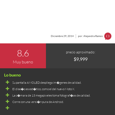
Diciembre 29, 2014
por: Alejandra Ramos
8.6
precio aproximado:
$9,999
Muy bueno
Su pantalla AMOLED despliega im�genes de calidad.
El dise�o es est�tico, como el del nuevo Moto X.
La c�mara de 13 megapixeles toma fotograf�as de calidad.
Corre con una versi�n pura de Android.