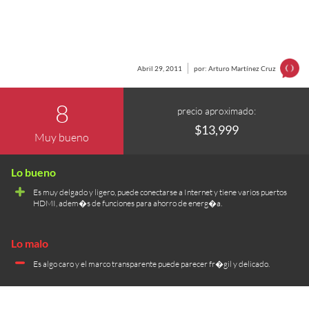
Abril 29, 2011
por: Arturo Martínez Cruz
8
precio aproximado:
$13,999
Muy bueno
Es muy delgado y ligero, puede conectarse a Internet y tiene varios puertos
HDMI, adem�s de funciones para ahorro de energ�a.
Es algo caro y el marco transparente puede parecer fr�gil y delicado.