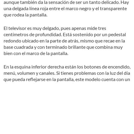
aunque también da la sensación de ser un tanto delicado. Hay
una delgada línea roja entre el marco negro y el transparente
que rodea la pantalla.
El televisor es muy delgado, pues apenas mide tres
centímetros de profundidad. Está sostenido por un pedestal
redondo ubicado en la parte de atrás, mismo que recae en la
base cuadrada y con terminado brillante que combina muy
bien con el marco de la pantalla.
En la esquina inferior derecha están los botones de encendido,
menú, volumen y canales. Si tienes problemas con la luz del día
que pueda reflejarse en la pantalla, este modelo cuenta con un
Ultra Clear Panel
que permite mostrar una imagen brillante,
incluso con la luz reflejada.
Este panel absorbe la luz más brillante del medio ambiente y
Leer más
prácticamente elimina los reflejos para que no haya
distracciones. También ayuda a que los colores sean más
brillantes, profundos y con mayor contraste, lo que le permite
proyectar imágenes más nítidas y con gran detalle en las
Nuestros lectores calificaron este producto