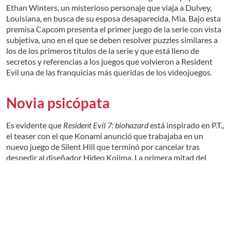
Ethan Winters, un misterioso personaje que viaja a Dulvey,
Louisiana, en busca de su esposa desaparecida, Mia. Bajo esta
premisa Capcom presenta el primer juego de la serie con vista
subjetiva, uno en el que se deben resolver puzzles similares a
los de los primeros títulos de la serie y que está lleno de
secretos y referencias a los juegos que volvieron a Resident
Evil una de las franquicias más queridas de los videojuegos.
Novia psicópata
Es evidente que
Resident Evil 7: biohazard
está inspirado en P.T.,
el teaser con el que Konami anunció que trabajaba en un
nuevo juego de Silent Hill que terminó por cancelar tras
despedir al diseñador Hideo Kojima. La primera mitad del
juego, en la que se explora la residencia de la familia Baker, es
terrorífica. Los pasillos de la casa son sombríos y
constantemente se escuchan ruidos, casi siempre generados
sin motivo aparente. Es como si
Resident Evil 7
jugara contigo.
El juego genera una sensación de terror que hace que uno se la
Leer más
piense dos veces antes de abrir una puerta o subir al ático.