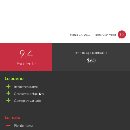
Marzo 14, 2017
por: Allan Vélez
9.4
precio aproximado:
$60
Excelente
Inicio trepidante
Gran ambientaci�n
Gameplay variado
Pierde ritmo