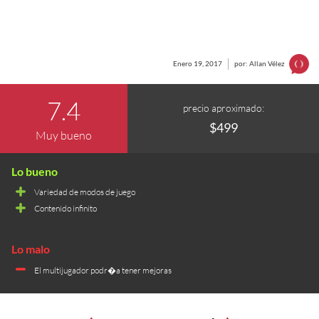
Enero 19, 2017
por: Allan Vélez
7.4
precio aproximado:
$499
Muy bueno
Variedad de modos de juego
Contenido infinito
El multijugador podr�a tener mejoras