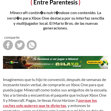
Entre Parentesis
Minecraft contin�a nutri�ndose con contenido. La
versi�n para Xbox One destaca por su interfaz sencilla
y multijugador local. El Mario Bros. de las nuevas
generaciones.
comparte:
Imaginemos que tu hijo te convenció, después de semanas de
incesante tesón verbal, de comprarle un Xbox One para que
pueda jugar
Minecraft
como todos sus amiguitos de la escuela.
Vas a la tienda y encuentras el paquete que incluye Xbox One
S y
Minecraft
. Pagas, te llevas
Forza Horizon 3
porque los
coches solo quieren que te diviertas
, y entonces te
preguntas, ¿pero qué tiene este juego que mi hijo no deja de