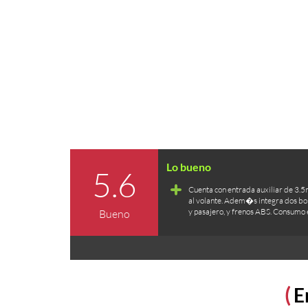
5.6
Cuenta con entrada auxiliar de 3.5
al volante. Adem�s integra dos bol
y pasajero, y frenos ABS. Consumo e
Bueno
E