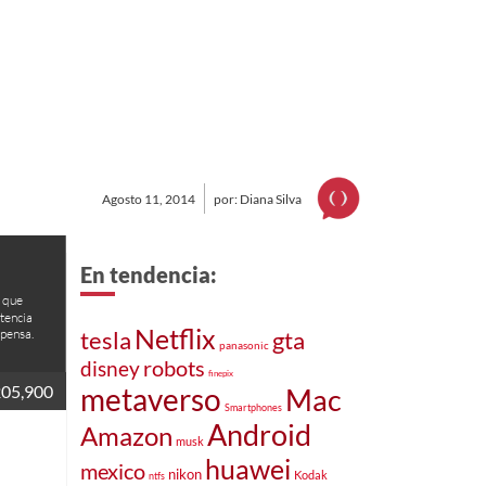
Agosto 11, 2014
por: Diana Silva
En tendencia:
 que
tencia
Netflix
pensa.
gta
tesla
panasonic
robots
disney
finepix
05,900
metaverso
Mac
Smartphones
Android
Amazon
musk
huawei
mexico
nikon
Kodak
ntfs