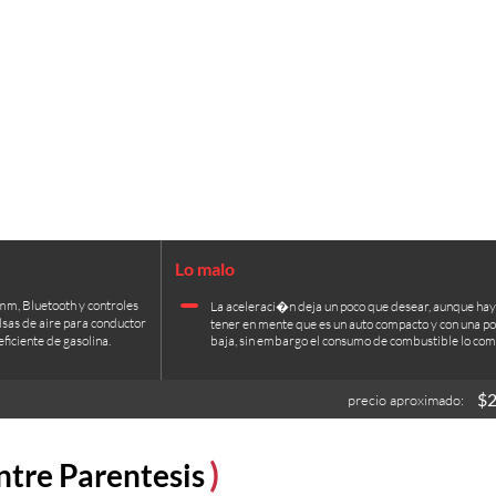
mm, Bluetooth y controles
La aceleraci�n deja un poco que desear, aunque hay
sas de aire para conductor
tener en mente que es un auto compacto y con una po
ficiente de gasolina.
baja, sin embargo el consumo de combustible lo com
$2
precio aproximado:
ntre Parentesis