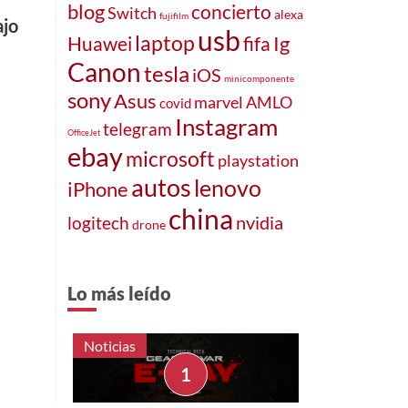
blog
concierto
Switch
alexa
fujifilm
ajo
usb
laptop
Huawei
fifa
Ig
Canon
tesla
iOS
minicomponente
sony
Asus
marvel
AMLO
covid
Instagram
telegram
OfficeJet
ebay
microsoft
playstation
autos
lenovo
iPhone
china
logitech
nvidia
drone
Lo más leído
Noticias