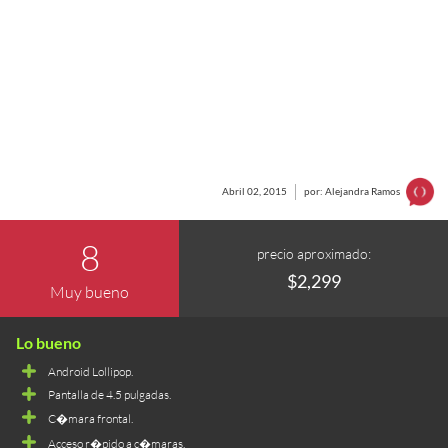
Abril 02, 2015
por: Alejandra Ramos
8
precio aproximado:
$2,299
Muy bueno
Android Lollipop.
Pantalla de 4.5 pulgadas.
C�mara frontal.
Acceso r�pido a c�maras.