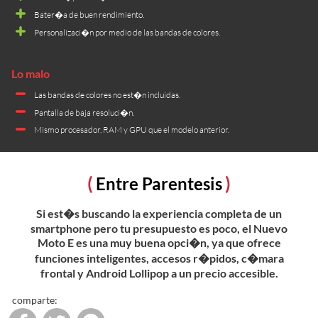
Bater�a de buen rendimiento.
Personalizaci�n por medio de las bandas de colores.
Las bandas de colores no est�n incluidas.
Pantalla de baja resoluci�n.
Mismo procesador, RAM y GPU que el modelo anterior.
Entre Parentesis
Si est�s buscando la experiencia completa de un
smartphone pero tu presupuesto es poco, el Nuevo
Moto E es una muy buena opci�n, ya que ofrece
funciones inteligentes, accesos r�pidos, c�mara
frontal y Android Lollipop a un precio accesible.
comparte: