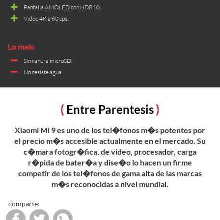
Pantalla AMOLED con HDR10.
Video 4K a 60 cps.
Sin ranura microSD.
No resiste agua.
Entre Parentesis
Xiaomi Mi 9 es uno de los tel�fonos m�s potentes por
el precio m�s accesible actualmente en el mercado. Su
c�mara fotogr�fica, de video, procesador, carga
r�pida de bater�a y dise�o lo hacen un firme
competir de los tel�fonos de gama alta de las marcas
m�s reconocidas a nivel mundial.
comparte: