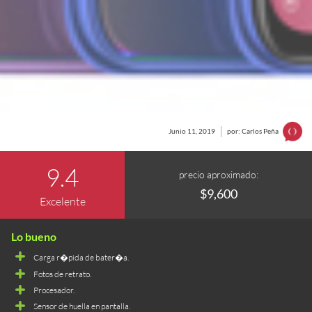
Junio 11, 2019
por: Carlos Peña
9.4
precio aproximado:
$9,600
Excelente
Carga r�pida de bater�a.
Fotos de retrato.
Procesador.
Sensor de huella en pantalla.