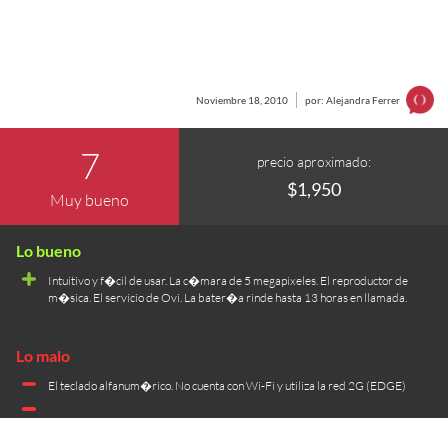
Noviembre 18, 2010
por: Alejandra Ferrer
7
precio aproximado:
$1,950
Muy bueno
Intuitivo y f�cil de usar. La c�mara de 5 megapixeles. El reproductor de
m�sica. El servicio de Ovi. La bater�a rinde hasta 13 horas en llamada.
El teclado alfanum�rico. No cuenta con Wi-Fi y utiliza la red 2G (EDGE)