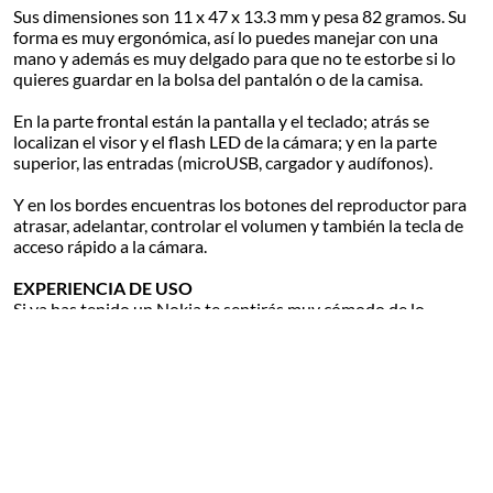
Sus dimensiones son 11 x 47 x 13.3 mm y pesa 82 gramos. Su
forma es muy ergonómica, así lo puedes manejar con una
mano y además es muy delgado para que no te estorbe si lo
quieres guardar en la bolsa del pantalón o de la camisa.
En la parte frontal están la pantalla y el teclado; atrás se
localizan el visor y el flash LED de la cámara; y en la parte
superior, las entradas (microUSB, cargador y audífonos).
Y en los bordes encuentras los botones del reproductor para
atrasar, adelantar, controlar el volumen y también la tecla de
acceso rápido a la cámara.
EXPERIENCIA DE USO
Si ya has tenido un Nokia te sentirás muy cómodo de lo
contrario, es mejor que practiques un rato. Utiliza la Serie 40,
pero este modelo presenta cambios en la interfaz, ahora
dispone de un carrusel en la parte inferior de la pantalla de
acceso rápido a las aplicaciones, y lo puedes configurar con las
Leer más
herramientas que más utilizas.
En el menú encontrarás todas las opciones de ajustes del
teléfono y también todas las carpetas como aplicaciones,
Nuestros lectores calificaron este producto