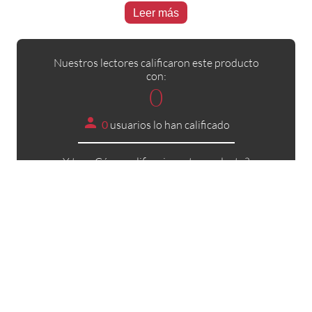
Leer más
Nuestros lectores calificaron este producto
con:
0
0
usuarios lo han calificado
Y tu... ¿Cómo calificarias este producto?
Ayuda a otros usuarios con tu opinión.