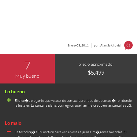
Enero 03, 2011
por: Alan Sefchovich
7
precio aproximado:
$5,499
Muy bueno
El dise�o elegante que va acorde con cualquier tipo de decoraci�n en donde
la instales. La pantalla plana. Los negros, que han mejorado en las pantallas LG.
La tecnolog�a Trumotion hace ver a veces algunas im�genes barridas. El