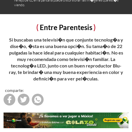
reflejo de luz en la pantalla puede distorsionar las im�genes que est�s
viendo.
Entre Parentesis
Si buscabas una televisi�n que conjunte tecnolog�a y
dise�o, �sta es una buena opci�n. Su tama�o de 22
pulgadas la hace ideal para cualquier habitaci�n. No es
muy recomendada como televisi�n familiar. La
tecnolog�a LED, junto con un buen reproductor Blu-
ray, te brindar� una muy buena experiencia en color y
definici�n para ver pel�culas.
comparte: