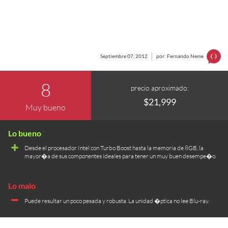
Septiembre 07, 2012
por: Fernando Neme
8
precio aproximado:
$21,999
Muy bueno
Desde el procesador Intel con Turbo Boost hasta la memoria de 8GB, la
mayor�a de sus componentes ideales para tener un muy buen desempe�o.
Puede resultar un poco pesada y robusta. La unidad �ptica no lee Blu-ray.