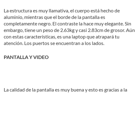
La estructura es muy llamativa, el cuerpo está hecho de
aluminio, mientras que el borde de la pantalla es
completamente negro. El contraste la hace muy elegante. Sin
embargo, tiene un peso de 2.63kg y casi 2.83cm de grosor. Aún
con estas características, es una laptop que atrapará tu
atención. Los puertos se encuentran a los lados.
PANTALLA Y VIDEO
La calidad de la pantalla es muy buena y esto es gracias a la
tecnología LED Radiance Full HD. Es de 15.6 pulgadas y tiene
una resolución de 1920 x 1080 pixeles. Esto la hace ideal para
ver películas en alta definición.
También, acompañando a la
pantalla, tiene una tarjeta de gráficos Radeon HD 7690M con
1GB de memoria compartida. Esta característica la hace buena
Leer más
para videojuegos que demanden gráficos pesados como
World of Warcraft, League of Legends y muchos más.