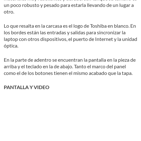
un poco robusto y pesado para estarla llevando de un lugar a
otro.
Lo que resalta en la carcasa es el logo de Toshiba en blanco. En
los bordes están las entradas y salidas para sincronizar la
laptop con otros dispositivos, el puerto de Internet y la unidad
óptica.
En la parte de adentro se encuentran la pantalla en la pieza de
arriba y el teclado en la de abajo. Tanto el marco del panel
como el de los botones tienen el mismo acabado que la tapa.
PANTALLA Y VIDEO
De excelente tamaño para los diseñadores y también para
reproducir juegos y películas, mide 15.6 pulgadas y es LED. Las
ventajas de esta tecnología son que las imágenes se ven muy
brillantes, nítidas y coloridas, además de que consume poca
Leer más
batería.