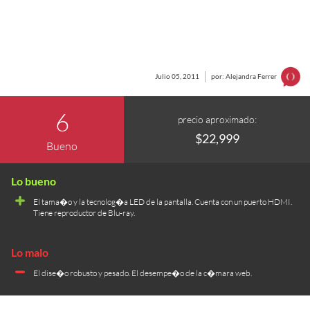
Julio 05, 2011
por: Alejandra Ferrer
6
precio aproximado:
$22,999
Bueno
El tama�o y la tecnolog�a LED de la pantalla. Cuenta con un puerto HDMI.
Tiene reproductor de Blu-ray.
El dise�o robusto y pesado. El desempe�o de la c�mara web.