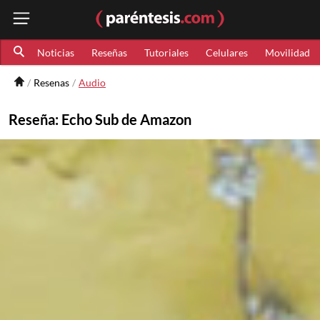
Noticias
Reseñas
Tutoriales
Celulares
Movilidad
Resenas
Audio
Reseña: Echo Sub de Amazon