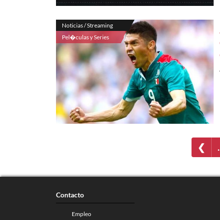
Noticias / Streaming
Pel�culas y Series
❮
Contacto
Empleo