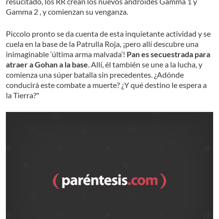
resucitado, los RR crean los nuevos androides Gamma 1 y
Gamma 2 , y comienzan su venganza.
Piccolo pronto se da cuenta de esta inquietante actividad y se
cuela en la base de la Patrulla Roja, ¡pero allí descubre una
inimaginable ‘última arma malvada’!
Pan es secuestrada para
atraer a Gohan a la base
. Allí, él también se une a la lucha, y
comienza una súper batalla sin precedentes. ¿Adónde
conducirá este combate a muerte? ¿Y qué destino le espera a
la Tierra?"