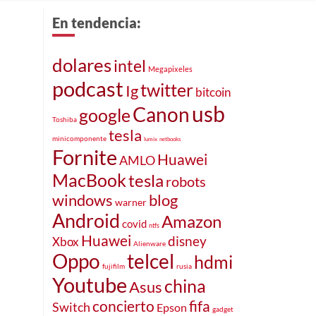
En tendencia:
dolares
intel
Megapixeles
podcast
twitter
Ig
bitcoin
usb
Canon
google
Toshiba
tesla
minicomponente
lumix
netbooks
Fornite
Huawei
AMLO
MacBook
tesla
robots
windows
blog
warner
Android
Amazon
covid
ntfs
Huawei
disney
Xbox
Alienware
telcel
Oppo
hdmi
fujifilm
rusia
Youtube
china
Asus
concierto
fifa
Switch
Epson
gadget