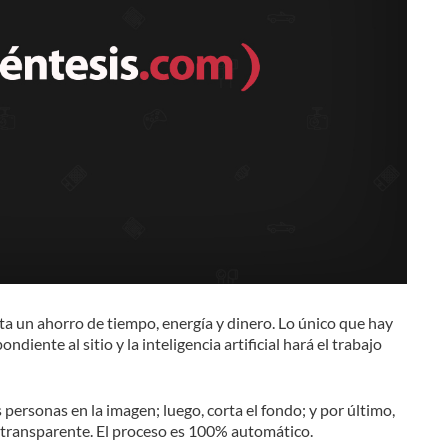
a un ahorro de tiempo, energía y dinero. Lo único que hay
diente al sitio y la inteligencia artificial hará el trabajo
s personas en la imagen; luego, corta el fondo; y por último,
o transparente. El proceso es 100% automático.