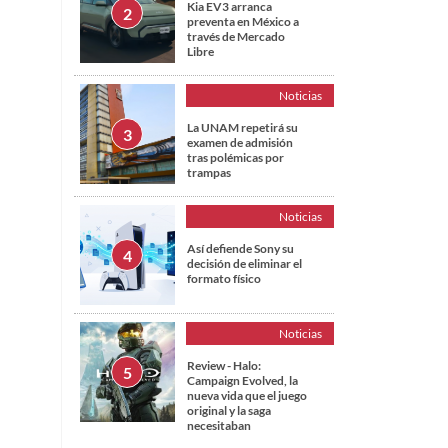
Kia EV3 arranca
preventa en México a
través de Mercado
Libre
Noticias
La UNAM repetirá su
examen de admisión
tras polémicas por
trampas
Noticias
Así defiende Sony su
decisión de eliminar el
formato físico
Noticias
Review - Halo:
Campaign Evolved, la
nueva vida que el juego
original y la saga
necesitaban