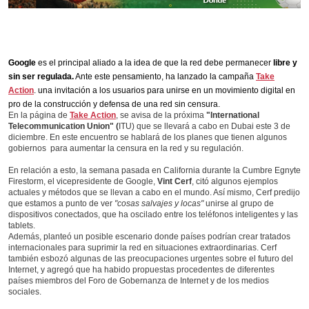
Google
es el principal aliado a la idea de que la red debe permanecer
libre y
sin ser regulada.
Ante este pensamiento, ha lanzado la campaña
Take
Action
. una invitación a los usuarios para unirse en un movimiento digital en
pro de la construcción y defensa de una red sin censura.
En la página de
Take Action
, se avisa de la próxima
"International
Telecommunication Union" (
ITU) que se llevará a cabo en Dubai este 3 de
diciembre. En este encuentro se hablará de los planes que tienen algunos
gobiernos para aumentar la censura en la red y su regulación.
En relación a esto, la semana pasada en California durante la Cumbre Egnyte
Firestorm, el vicepresidente de Google,
Vint Cerf
, citó algunos ejemplos
actuales y métodos que se llevan a cabo en el mundo. Así mismo, Cerf predijo
que estamos a punto de ver
"cosas salvajes y locas"
unirse al grupo de
dispositivos conectados, que ha oscilado entre los teléfonos inteligentes y las
tablets.
Además, planteó un posible escenario donde países podrían crear tratados
internacionales para suprimir la red en situaciones extraordinarias. Cerf
también esbozó algunas de las preocupaciones urgentes sobre el futuro del
Internet, y agregó que ha habido propuestas procedentes de diferentes
países miembros del Foro de Gobernanza de Internet y de los medios
sociales.