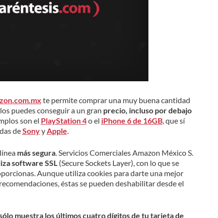
zon.com.mx
te permite comprar una muy buena cantidad
 los puedes conseguir a un gran
precio, incluso por debajo
emplos son el
PlayStation 4
o el
iPhone 6 de 16GB
, que sí
ndas de
Sony
y
Apple
.
 línea
más segura
. Servicios Comerciales Amazon México S.
liza software SSL
(Secure Sockets Layer), con lo que se
oporcionas. Aunque utiliza cookies para darte una mejor
 recomendaciones, éstas se pueden deshabilitar desde el
o muestra los últimos cuatro dígitos de tu tarjeta de