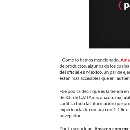
–Como lo hemos mencionado,
Ama
de productos, algunos de los cuales
del oficial en México
, un par de ej
están más accesibles que en las tie
–Se podría decir que es la tienda en
de R.L. de C.V. (Amazon.com.mx)
uti
codifica toda la información que pr
experiencia de compra con 1-Clic o
navegador.
Por tu seguridad,
Amazon.com.mx sól