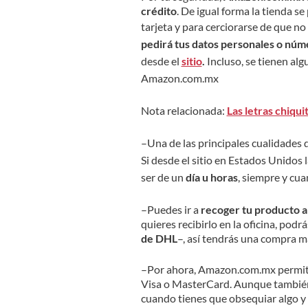
crédito
. De igual forma la tienda se
tarjeta y para cerciorarse de que no
pedirá tus datos personales o núme
desde el
sitio
.
Incluso, se tienen al
Amazon.com.mx
Nota relacionada:
Las letras chiq
–Una de las principales cualidades
Si desde el sitio en Estados Unidos 
ser de un
día u horas
, siempre y cu
–Puedes ir a
recoger tu producto a 
quieres recibirlo en la oficina, pod
de DHL
–, así tendrás una compra má
–Por ahora, Amazon.com.mx permit
Visa o MasterCard. Aunque también
cuando tienes que obsequiar algo y n