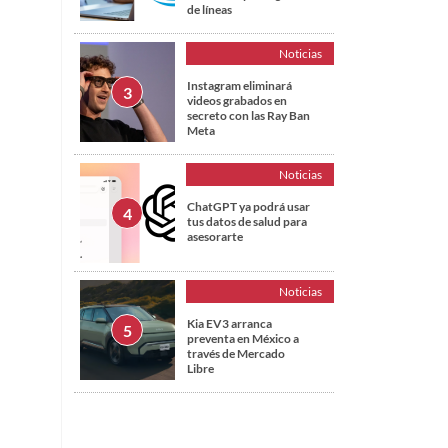
de líneas
Noticias
Instagram eliminará
videos grabados en
secreto con las Ray Ban
Meta
Noticias
ChatGPT ya podrá usar
tus datos de salud para
asesorarte
Noticias
Kia EV3 arranca
preventa en México a
través de Mercado
Libre