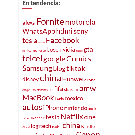
En tendencia:
Fornite
motorola
alexa
hdmi
sony
WhatsApp
Facebook
tesla
rusia
gta
bose
nvidia
minicomponente
finepix
telcel
Comics
google
Samsung
tiktok
blog
china
Huawei
disney
drone
bmw
fifa
shazam
coolpix
Smartphones
CES
MacBook
mexico
Lanix
autos
iPhone
nintendo
musk
Netflix
tesla
cine
warner
iMac
china
logitech
Kindle
Kodak
Gimbal
Canon