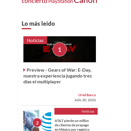
concierto
PlayStation
Lo más leído
Noticias
Preview - Gears of War: E-Day,
nuestra experiencia jugando tres
días el multiplayer
Uriel Barco
Julio 30, 2026
Noticias
AT&T pierde un millón
de clientes de prepago
en México por registro