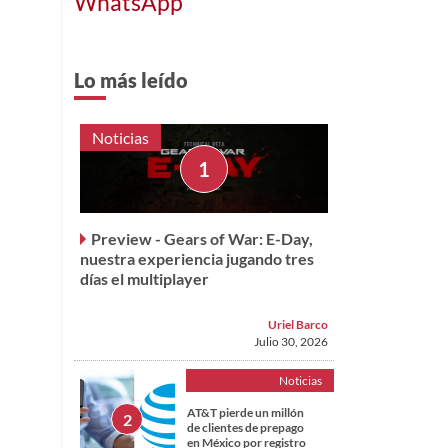
WhatsApp
Lo más leído
Noticias
Preview - Gears of War: E-Day,
nuestra experiencia jugando tres
días el multiplayer
Uriel Barco
Julio 30, 2026
Noticias
AT&T pierde un millón
de clientes de prepago
en México por registro