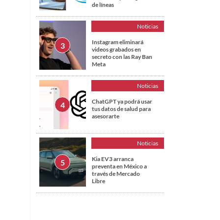
de líneas
Noticias
Instagram eliminará
videos grabados en
secreto con las Ray Ban
Meta
Noticias
ChatGPT ya podrá usar
tus datos de salud para
asesorarte
Noticias
Kia EV3 arranca
preventa en México a
través de Mercado
Libre