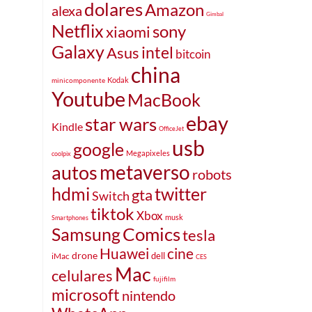
dolares
Amazon
alexa
Gimbal
Netflix
sony
xiaomi
Galaxy
intel
Asus
bitcoin
china
Kodak
minicomponente
Youtube
MacBook
ebay
star wars
Kindle
OfficeJet
usb
google
Megapixeles
coolpix
metaverso
autos
robots
hdmi
twitter
gta
Switch
tiktok
Xbox
musk
Smartphones
Samsung
Comics
tesla
Huawei
cine
drone
iMac
dell
CES
Mac
celulares
fujifilm
microsoft
nintendo