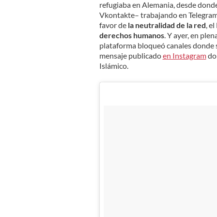
refugiaba en Alemania, desde donde
Vkontakte– trabajando en Telegram
favor de
la neutralidad de la red
, e
derechos humanos
. Y ayer, en ple
plataforma bloqueó canales donde se
mensaje publicado
en Instagram
don
Islámico.