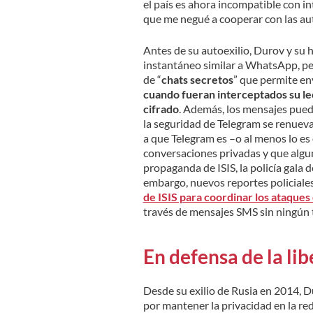
el país es ahora incompatible con 
que me negué a cooperar con las au
Antes de su autoexilio, Durov y su
instantáneo similar a WhatsApp, per
de “
chats secretos
” que permite en
cuando fueran interceptados su le
cifrado
. Además, los mensajes pued
la seguridad de Telegram se renuev
a que Telegram es –o al menos lo e
conversaciones privadas y que algun
propaganda de ISIS, la policía gala d
embargo, nuevos reportes policiale
de ISIS para coordinar los ataques 
través de mensajes SMS sin ningún t
En defensa de la li
Desde su exilio de Rusia en 2014, D
por mantener la privacidad en la red