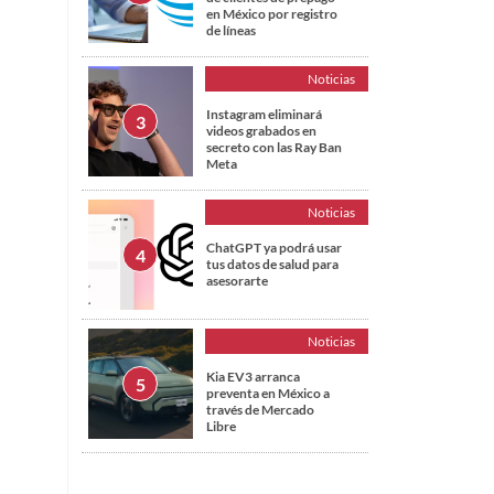
en México por registro
de líneas
Noticias
Instagram eliminará
videos grabados en
secreto con las Ray Ban
Meta
Noticias
ChatGPT ya podrá usar
tus datos de salud para
asesorarte
Noticias
Kia EV3 arranca
preventa en México a
través de Mercado
Libre