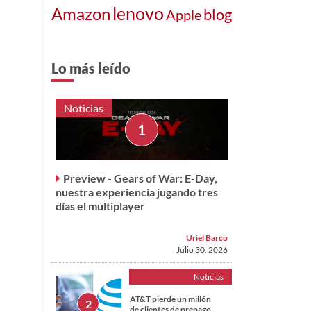
lenovo
Amazon
blog
Apple
Lo más leído
Noticias
Preview - Gears of War: E-Day,
nuestra experiencia jugando tres
días el multiplayer
Uriel Barco
Julio 30, 2026
Noticias
AT&T pierde un millón
de clientes de prepago