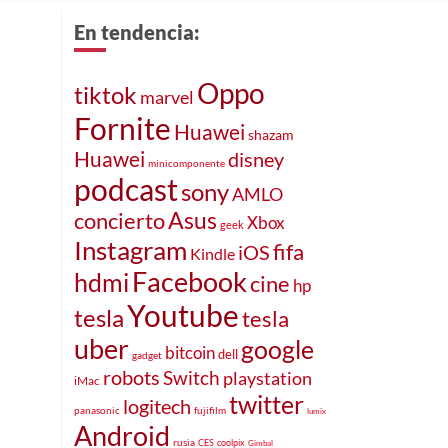
En tendencia:
Oppo
tiktok
marvel
Fornite
Huawei
shazam
Huawei
disney
minicomponente
podcast
sony
AMLO
Asus
concierto
Xbox
geek
Instagram
fifa
iOS
Kindle
Facebook
hdmi
cine
hp
Youtube
tesla
tesla
uber
google
bitcoin
dell
gadget
robots
Switch
playstation
iMac
twitter
logitech
panasonic
fujifilm
lumix
Android
rusia
CES
coolpix
Gimbal