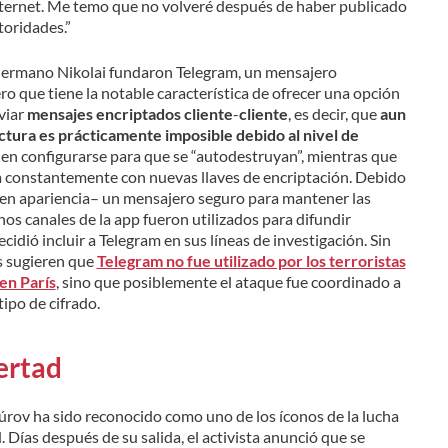
internet. Me temo que no volveré después de haber publicado
toridades.”
 hermano Nikolai fundaron Telegram, un mensajero
o que tiene la notable característica de ofrecer una opción
viar
mensajes encriptados cliente
-
cliente
, es decir, que
aun
ctura es prácticamente imposible debido al nivel de
en configurarse para que se “autodestruyan”, mientras que
a constantemente con nuevas llaves de encriptación. Debido
s en apariencia– un mensajero seguro para mantener las
os canales de la app fueron utilizados para difundir
ecidió incluir a Telegram en sus líneas de investigación. Sin
s sugieren que
Telegram no fue utilizado por los terroristas
en París
, sino que posiblemente el ataque fue coordinado a
ipo de cifrado.
bertad
úrov ha sido reconocido como uno de los íconos de la lucha
. Días después de su salida, el activista anunció que se