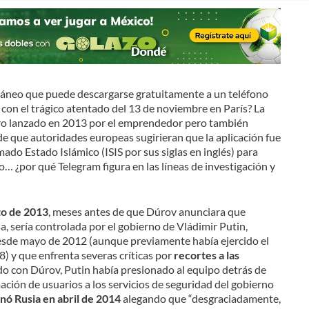
áneo que puede descargarse gratuitamente a un teléfono
 con el trágico atentado del 13 de noviembre en París? La
ero lanzado en 2013 por el emprendedor pero también
 de que autoridades europeas sugirieran que la aplicación fue
mado Estado Islámico (ISIS por sus siglas en inglés) para
… ¿por qué Telegram figura en las líneas de investigación y
to de 2013
, meses antes de que Dúrov anunciara que
usa, sería controlada por el gobierno de Vládimir Putin,
esde mayo de 2012 (aunque previamente había ejercido el
 y que enfrenta severas críticas por
recortes a las
do con Dúrov, Putin había presionado al equipo detrás de
ción de usuarios a los servicios de seguridad del gobierno
ó Rusia en abril de 2014
alegando que “desgraciadamente,