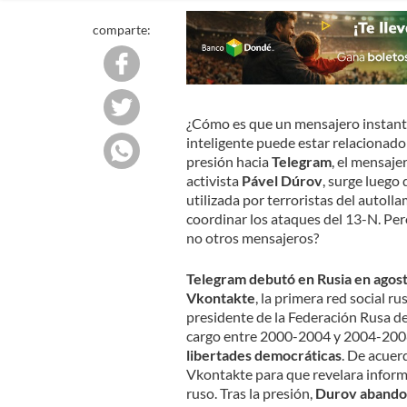
comparte:
¿Cómo es que un mensajero instant
inteligente puede estar relacionado
presión hacia
Telegram
, el mensaj
activista
Pável Dúrov
, surge luego
utilizada por terroristas del autolla
coordinar los ataques del 13-N. Pero
no otros mensajeros?
Telegram debutó en Rusia en agos
Vkontakte
, la primera red social r
presidente de la Federación Rusa d
cargo entre 2000-2004 y 2004-2008)
libertades democráticas
. De acuer
Vkontakte para que revelara informa
ruso. Tras la presión,
Durov abandon