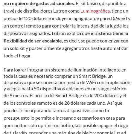
no requiere de gastos adicionales
. El kit básico, disponible a
través de distribuidores Lutron como
Luminográfica
,
tiene un
precio de 120 dólares
e
incluye un apagador de pared
(
dimer
) y
un control remoto para controlar la intensidad de la luz de los
dispositivos asignados. Lutron explica que
el sistema tiene la
flexibilidad de ser escalable
, es decir, se puede comenzar con
un solo kit y posteriormente agregar otros hasta automatizar
todo el hogar.
Para lograr integrar un sistema de iluminación inteligente en
toda la casa es necesario comprar un Smart Bridge, un
dispositivo que se conecta por medio de WiFi con la aplicación
y acepta hasta 50 dispositivos ubicados en un rango esférico
de 9 metros.
El precio del Smart Bridge es de 200 dólares y el
de los controles remoto es de 28 dólares cada uno. Así que
puedes ir incorporando tantos dispositivos como tu
presupuesto lo permita e ir creando escenarios en casa para
que con tan solo oprimir un botón, sea posible apagar el riego
de tu jardín, encender una máquina de hielo y poner la luz ad