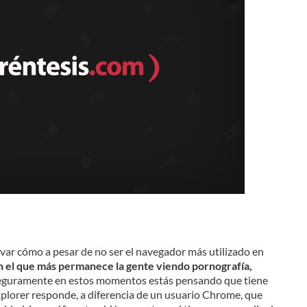
rvar cómo a pesar de no ser el navegador más utilizado en
n el que más permanece la gente viendo pornografía,
, seguramente en estos momentos estás pensando que tiene
Explorer responde, a diferencia de un usuario Chrome, que