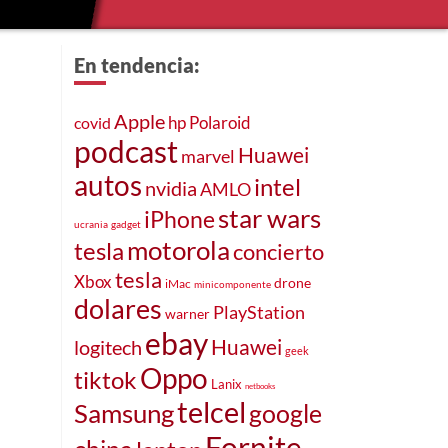
En tendencia:
Apple
hp
Polaroid
covid
podcast
Huawei
marvel
autos
intel
nvidia
AMLO
star wars
iPhone
ucrania
gadget
motorola
tesla
concierto
tesla
Xbox
drone
iMac
minicomponente
dolares
PlayStation
warner
ebay
Huawei
logitech
geek
Oppo
tiktok
Lanix
netbooks
telcel
Samsung
google
Fornite