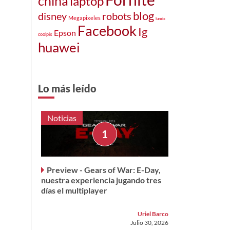
china
laptop
blog
robots
disney
Megapixeles
lumix
Facebook
Ig
Epson
coolpix
huawei
Lo más leído
Noticias
Preview - Gears of War: E-Day,
nuestra experiencia jugando tres
días el multiplayer
Uriel Barco
Julio 30, 2026