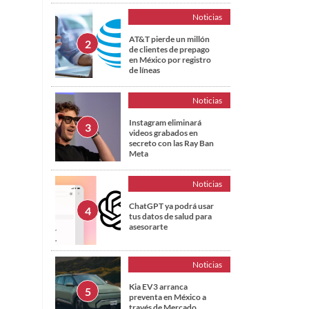
Noticias
AT&T pierde un millón
de clientes de prepago
en México por registro
de líneas
Noticias
Instagram eliminará
videos grabados en
secreto con las Ray Ban
Meta
Noticias
ChatGPT ya podrá usar
tus datos de salud para
asesorarte
Noticias
Kia EV3 arranca
preventa en México a
través de Mercado