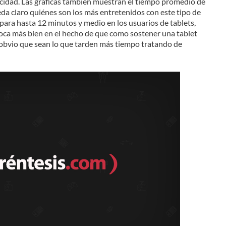
cidad. Las gráficas también muestran el tiempo promedio de
eda claro quiénes son los más entretenidos con este tipo de
spara hasta 12 minutos y medio en los usuarios de tablets,
oca más bien en el hecho de que como sostener una tablet
s obvio que sean lo que tarden más tiempo tratando de