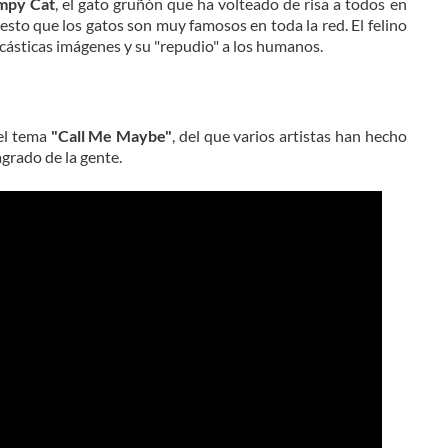
mpy Cat
, el gato gruñón que ha volteado de risa a todos en
esto que los gatos son muy famosos en toda la red. El felino
arcásticas imágenes y su "repudio" a los humanos.
del tema
"Call Me Maybe"
, del que varios artistas han hecho
grado de la gente.