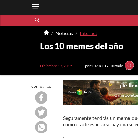
Noticias
Internet
Los 10 memes del año
Diciembre 19, 2012
por: Carla L. G. Hurtado
comparte:
Seguramente tendrás un
meme
que
como era de esperarse hay una selec