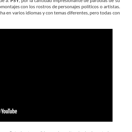
de a:
PSY
, por la cantidad impresionante de parodias de su
omontajes con los rostros de personajes políticos o artistas.
cha en varios idiomas y con temas diferentes, pero todas con