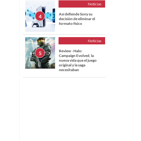
Noticias
Así defiende Sony su
decisión de eliminar el
formato físico
Noticias
Review - Halo:
Campaign Evolved, la
nueva vida que el juego
original y la saga
necesitaban