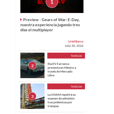
Preview - Gears of War: E-Day,
nuestra experiencia jugando tres
días el multiplayer
Uriel Barco
Julio 30, 2026
Noticias
Kia EV3 arranca
preventa en México a
través de Mercado
Libre
Noticias
La UNAM repetirá su
examen de admisión
tras polémicas por
trampas