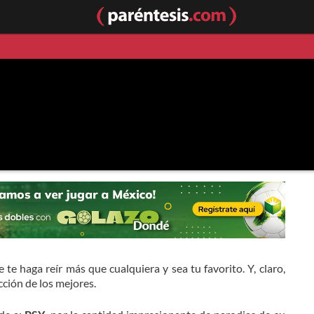
 te haga reír más que cualquiera y sea tu favorito. Y, claro,
ción de los mejores.