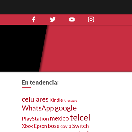
En tendencia:
celulares
Kindle
Alienware
google
WhatsApp
telcel
mexico
PlayStation
bose
Switch
Xbox
Epson
covid