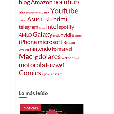
pornhub
Amazon
blog
Youtube
hbo
Lanix
Smartphones
hdmi
Asus
tesla
gadget
intel
telegram
spotify
Gimbal
Galaxy
nvidia
AMLO
musk
coolpix
iPhone
microsoft
Bitcoin
nintendo
marvel
hp
OfficeJet
Mac
dolares
Ig
warner
finepix
motorola
Huawei
Comics
shazam
fujifilm
Lo más leído
Noticias