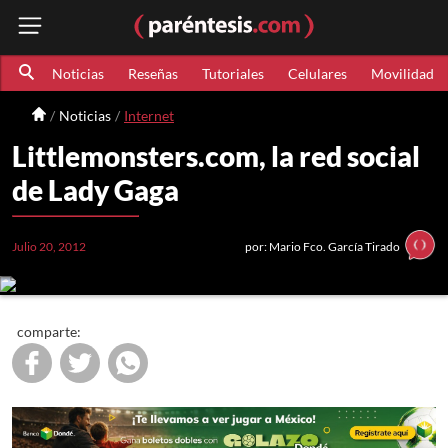
Noticias
Reseñas
Tutoriales
Celulares
Movilidad
Noticias
Internet
Littlemonsters.com, la red social
de Lady Gaga
Julio 20, 2012
por: Mario Fco. García Tirado
comparte: