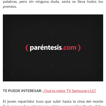
palabras, pero sin ninguna duda, sesta se lleva todos los
premios.
TE PUEDE INTERESAR:
¿Qué es mejor TV Samsung o LG?
El joven repartidor tuvo que subir hasta la cima del monte