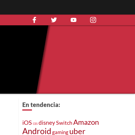
En tendencia:
Amazon
iOS
disney
Switch
CES
Android
uber
gaming