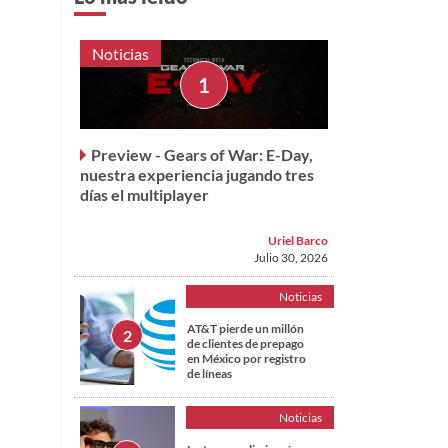
Noticias
Preview - Gears of War: E-Day,
nuestra experiencia jugando tres
días el multiplayer
Uriel Barco
Julio 30, 2026
Noticias
AT&T pierde un millón
de clientes de prepago
en México por registro
de líneas
Noticias