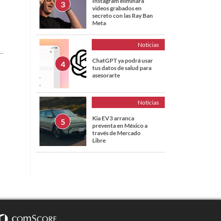
Instagram eliminará
videos grabados en
secreto con las Ray Ban
Meta
Noticias
ChatGPT ya podrá usar
tus datos de salud para
asesorarte
Noticias
Kia EV3 arranca
preventa en México a
través de Mercado
Libre