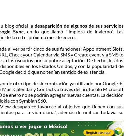
u blog oficial la
desaparición de algunos de sus servicios
oogle Sync
, en lo que llamó "limpieza de invierno". Las
n de la red el próximo mes de enero.
ada al ver partir cinco de sus funciones: Appointment Slots,
RL, Check your Calendar via SMS y Create event via SMS (o
s a los usuarios por su pobre aceptación. De hecho, los dos
isponibles en los Estados Unidos, y con la popularidad de
 Google decidió que no tenían sentido de existencia.
or de otro tipo de sincronización ya utilizado por Google. El
le Mail, Calendar y Contacts a través del protocolo Microsoft
0 de enero no se podrán agregar nuevas cuentas. La decisión
Nokia con Symbian S60.
iew desaparece favorece al objetivo que tienen con sus
entas para la vida diaria", además de unificar todavía su