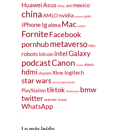
Asus
Huawei
mexico
iMac
dell
china
nvidia
AMLO
geek
netbooks
Mac
iPhone
Ig
alexa
coolpix
Fornite
Facebook
metaverso
pornhub
hbo
Galaxy
intel
robots
bitcoin
podcast
Canon
alexa
Gimbal
hdmi
logitech
Xbox
shazam
star wars
minicomponente
bmw
tiktok
PlayStation
Alienware
twitter
warner
Kodak
WhatsApp
Lo más leído