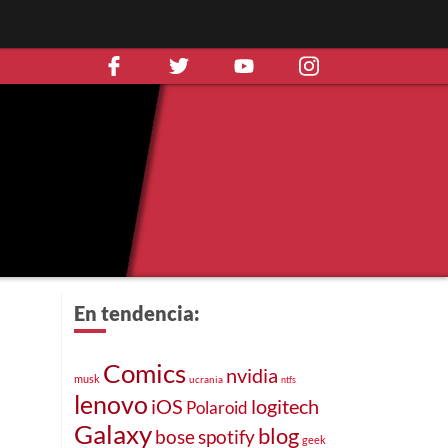
En tendencia:
Comics
nvidia
musk
ucrania
ntfs
lenovo
iOS
logitech
Polaroid
Galaxy
blog
bose
spotify
geek