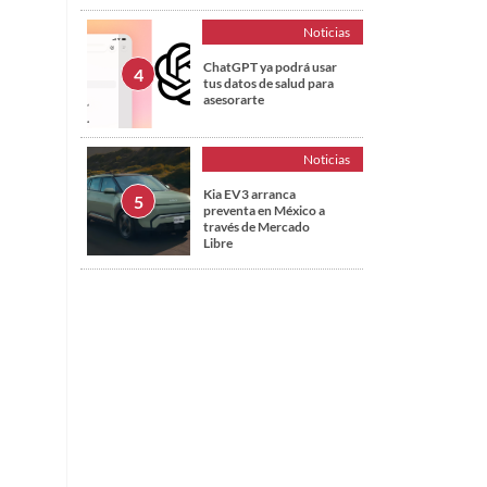
Noticias
ChatGPT ya podrá usar
tus datos de salud para
asesorarte
Noticias
Kia EV3 arranca
preventa en México a
través de Mercado
Libre