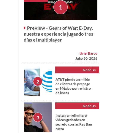
Preview - Gears of War: E-Day,
nuestra experiencia jugando tres
días el multiplayer
Uriel Barco
Julio 30, 2026
Noticias
AT&T pierde un millón
de clientes de prepago
en México por registro
de líneas
Noticias
Instagram eliminará
videos grabados en
secreto con las Ray Ban
Meta