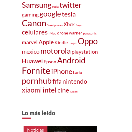
Samsung
twitter
rusia
google
tesla
gaming
Canon
Xbox
Smartphones
finepix
celulares
drone
warner
iMac
panasonic
Oppo
Apple
marvel
Kindle
coolpix
motorola
mexico
playstation
Android
Huawei
Epson
Fornite
iPhone
Lanix
pornhub
fifa
nintendo
intel
xiaomi
cine
Gimbal
Lo más leído
Noticias