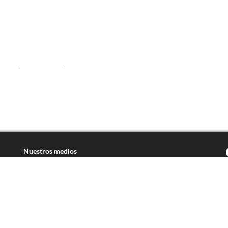
Nuestros medios
Pijama Surf
harmonia.la
Dondé Tienda
Social media
Facebook