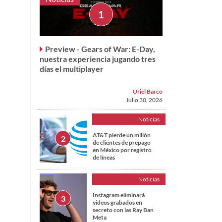
Preview - Gears of War: E-Day,
nuestra experiencia jugando tres
días el multiplayer
Uriel Barco
Julio 30, 2026
Noticias
AT&T pierde un millón
de clientes de prepago
en México por registro
de líneas
Noticias
Instagram eliminará
videos grabados en
secreto con las Ray Ban
Meta