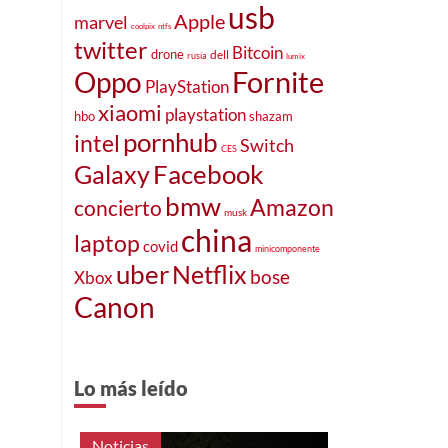
usb
Apple
marvel
coolpix
ntfs
twitter
Bitcoin
drone
dell
rusia
lumix
Fornite
Oppo
PlayStation
xiaomi
playstation
hbo
shazam
pornhub
intel
Switch
CES
Facebook
Galaxy
bmw
Amazon
concierto
musk
china
laptop
covid
minicomponente
uber
Netflix
bose
Xbox
Canon
Lo más leído
Noticias