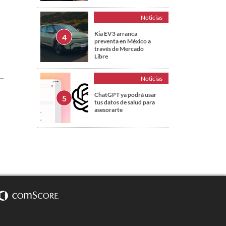
Noticias
Kia EV3 arranca
preventa en México a
través de Mercado
Libre
Noticias
ChatGPT ya podrá usar
tus datos de salud para
asesorarte