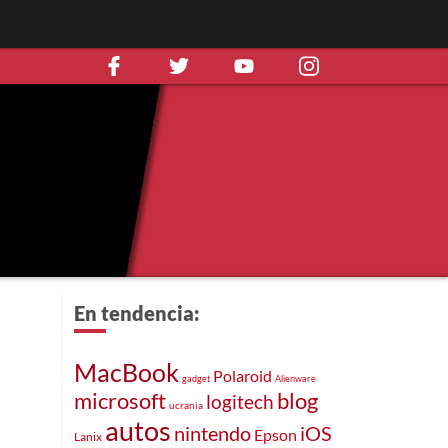
En tendencia:
MacBook
Polaroid
gadget
Alienware
microsoft
blog
logitech
ucrania
autos
nintendo
iOS
Epson
Lanix