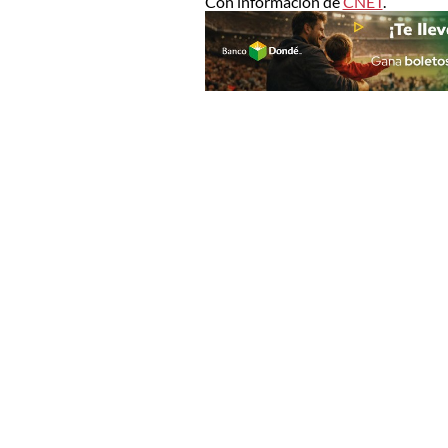
Con información de
CNET
.