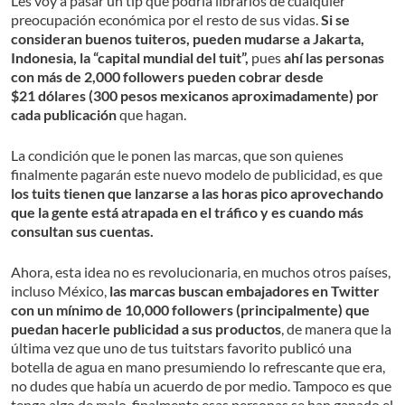
Les voy a pasar un tip que podría librarlos de cualquier
preocupación económica por el resto de sus vidas.
Si se
consideran buenos tuiteros, pueden mudarse a Jakarta,
Indonesia, la “capital mundial del tuit”,
pues
ahí las personas
con más de 2,000 followers pueden cobrar desde
$21 dólares (300 pesos mexicanos aproximadamente) por
cada publicación
que hagan.
La condición que le ponen las marcas, que son quienes
finalmente pagarán este nuevo modelo de publicidad, es que
los tuits tienen que lanzarse a las horas pico aprovechando
que la gente está atrapada en el tráfico y es cuando más
consultan sus cuentas.
Ahora, esta idea no es revolucionaria, en muchos otros países,
incluso México,
las marcas buscan embajadores en Twitter
con un mínimo de 10,000 followers (principalmente) que
puedan hacerle publicidad a sus productos
, de manera que la
última vez que uno de tus tuitstars favorito publicó una
botella de agua en mano presumiendo lo refrescante que era,
no dudes que había un acuerdo de por medio. Tampoco es que
tenga algo de malo, finalmente esas personas se han ganado el