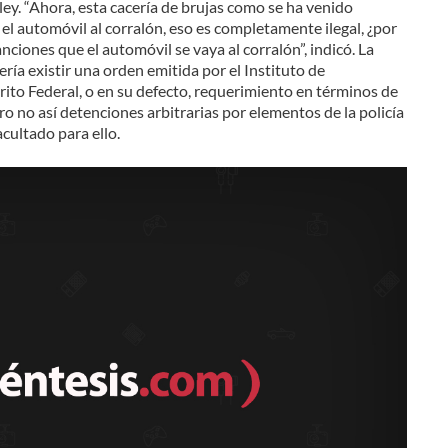
 ley. “Ahora, esta cacería de brujas como se ha venido
el automóvil al corralón, eso es completamente ilegal, ¿por
ciones que el automóvil se vaya al corralón”, indicó. La
ería existir una orden emitida por el Instituto de
rito Federal, o en su defecto, requerimiento en términos de
ero no así detenciones arbitrarias por elementos de la policía
acultado para ello.