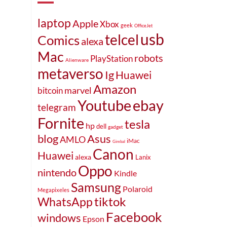
laptop
Apple
Xbox
geek
OfficeJet
usb
telcel
Comics
alexa
Mac
robots
PlayStation
Alienware
metaverso
Ig
Huawei
Amazon
marvel
bitcoin
ebay
Youtube
telegram
Fornite
tesla
hp
dell
gadget
blog
Asus
AMLO
iMac
Gimbal
Canon
Huawei
alexa
Lanix
Oppo
nintendo
Kindle
Samsung
Polaroid
Megapixeles
tiktok
WhatsApp
Facebook
windows
Epson