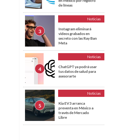
en México por registro
de líneas
Noticias
Instagram eliminará
videos grabados en
secreto con las Ray Ban
Meta
Noticias
ChatGPT ya podrá usar
tus datos de salud para
asesorarte
Noticias
Kia EV3 arranca
preventa en México a
través de Mercado
Libre