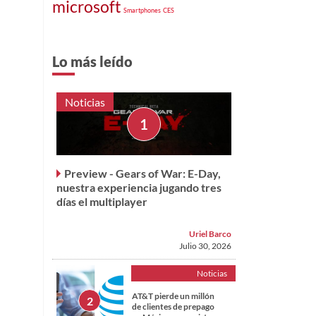
microsoft
Smartphones
CES
Lo más leído
Noticias
Preview - Gears of War: E-Day,
nuestra experiencia jugando tres
días el multiplayer
Uriel Barco
Julio 30, 2026
Noticias
AT&T pierde un millón
de clientes de prepago