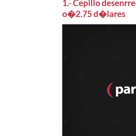
1.- Cepillo desenrr
o�2.75 d�lares