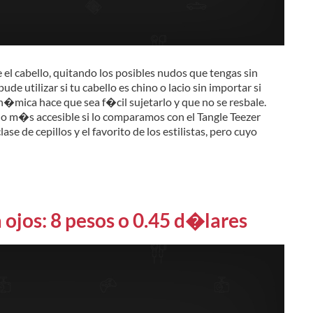
 el cabello, quitando los posibles nudos que tengas sin
pude utilizar si tu cabello es chino o lacio sin importar si
�mica hace que sea f�cil sujetarlo y que no se resbale.
ho m�s accesible si lo comparamos con el Tangle Teezer
ase de cepillos y el favorito de los estilistas, pero cuyo
 ojos: 8 pesos o 0.45 d�lares