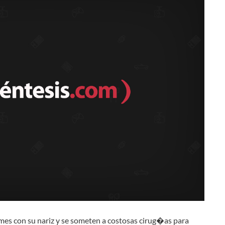
s con su nariz y se someten a costosas cirug�as para