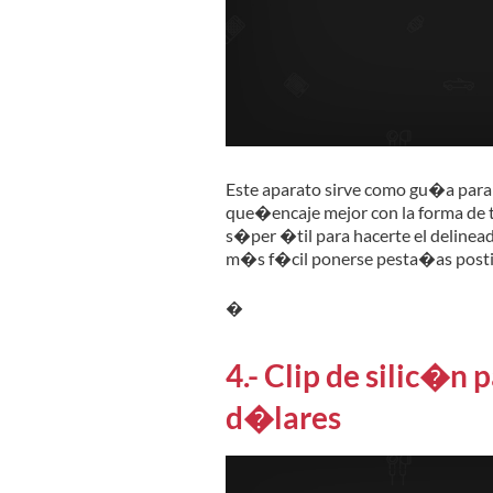
Este aparato sirve como gu�a para d
que�encaje mejor con la forma de t
s�per �til para hacerte el delinead
m�s f�cil ponerse pesta�as post
�
4.- Clip de silic�n 
d�lares