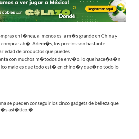
mpras en l�nea, al menos es la m�s grande en China y
 comprar ah�. Adem�s, los precios son bastante
variedad de productos que puedes
nta con muchos m�todos de env�o, lo que hace�a�n
�nico malo es que todo est� en chino�y que�
no todo lo
a se pueden conseguir los cinco gadgets de belleza que
a�s asi�tico.�