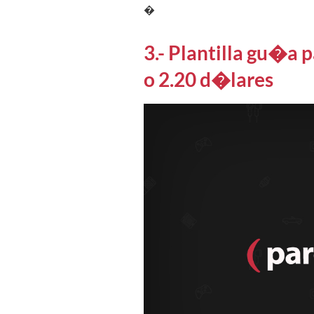
�
3.- Plantilla gu�a p
o 2.20 d�lares