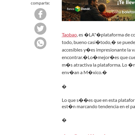
comparte:
Taobao
, es �LA"�plataforma de co
todo, bueno casi�todo,� se puede
accesibles y�es impresionante la 
encontrar.�Lo�mejor�es que cue
m�s atractiva la plataforma. Lo 
env�an a M�xico.�
�
Lo que s��es que en esta plataform
est�n marcando tendencia en el p
�