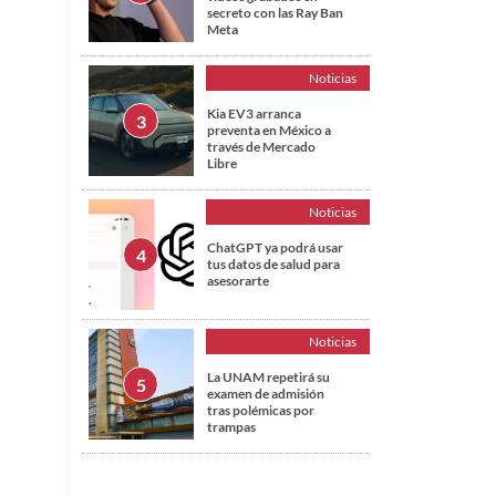
secreto con las Ray Ban
Meta
Noticias
Kia EV3 arranca
preventa en México a
través de Mercado
Libre
Noticias
ChatGPT ya podrá usar
tus datos de salud para
asesorarte
Noticias
La UNAM repetirá su
examen de admisión
tras polémicas por
trampas