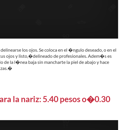
elinearse los ojos. Se coloca en el �ngulo deseado, o en el
us ojos y listo,�delineado de profesionales. Adem�s es
o de la l�nea baja sin mancharte la piel de abajo y hace
izas.�
para la nariz: 5.40 pesos o�0.30