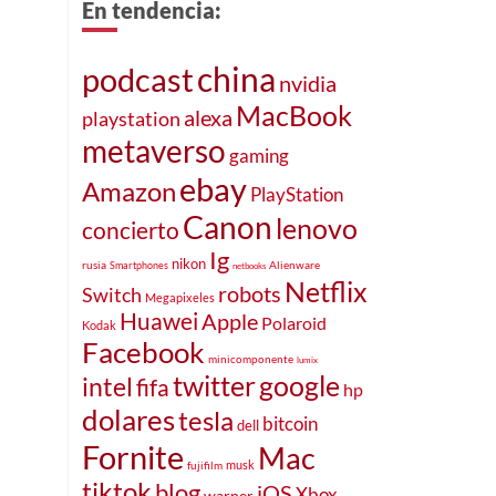
En tendencia:
china
podcast
nvidia
MacBook
alexa
playstation
metaverso
gaming
ebay
Amazon
PlayStation
Canon
lenovo
concierto
Ig
nikon
rusia
Alienware
Smartphones
netbooks
Netflix
robots
Switch
Megapixeles
Huawei
Apple
Polaroid
Kodak
Facebook
minicomponente
lumix
twitter
google
intel
fifa
hp
dolares
tesla
bitcoin
dell
Fornite
Mac
musk
fujifilm
tiktok
blog
iOS
Xbox
warner