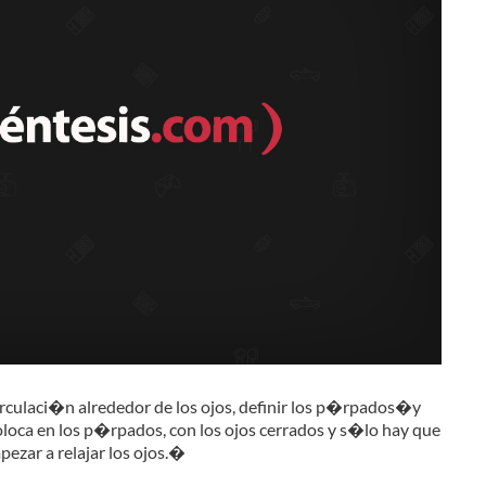
irculaci�n alrededor de los ojos, definir los p�rpados�y
coloca en los p�rpados, con los ojos cerrados y s�lo hay que
ezar a relajar los ojos.�