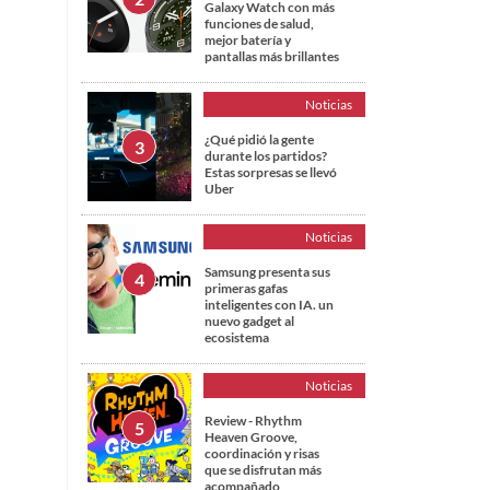
Galaxy Watch con más
funciones de salud,
mejor batería y
pantallas más brillantes
Noticias
¿Qué pidió la gente
durante los partidos?
Estas sorpresas se llevó
Uber
Noticias
Samsung presenta sus
primeras gafas
inteligentes con IA. un
nuevo gadget al
ecosistema
Noticias
Review - Rhythm
Heaven Groove,
coordinación y risas
que se disfrutan más
acompañado