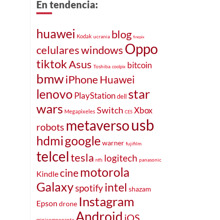
En tendencia:
huawei
blog
Kodak
ucrania
finepix
Oppo
celulares
windows
tiktok
Asus
bitcoin
Toshiba
coolpix
bmw
iPhone
Huawei
star
lenovo
PlayStation
dell
wars
Switch
Xbox
Megapixeles
CES
usb
metaverso
robots
hdmi
google
warner
fujifilm
telcel
tesla
logitech
panasonic
ntfs
motorola
cine
Kindle
Galaxy
intel
spotify
shazam
Instagram
Epson
drone
Android
iOS
minicomponente