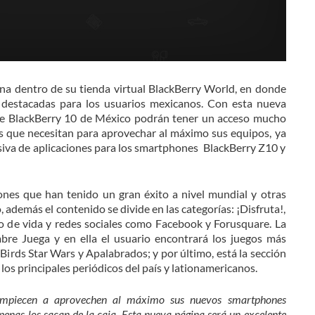
na dentro de su tienda virtual BlackBerry World, en donde
s destacadas para los usuarios mexicanos. Con esta nueva
one BlackBerry 10 de México podrán tener un acceso mucho
nes que necesitan para aprovechar al máximo sus equipos, ya
siva de aplicaciones para los smartphones BlackBerry Z10 y
ones que han tenido un gran éxito a nivel mundial y otras
 además el contenido se divide en las categorías: ¡Disfruta!,
ilo de vida y redes sociales como Facebook y Forusquare. La
mbre Juega y en ella el usuario encontrará los juegos más
ds Star Wars y Apalabrados; y por último, está la sección
 los principales periódicos del país y lationamericanos.
empiecen a aprovechen al máximo sus nuevos smartphones
nas los sacan de la caja. Esta nueva página será un excelente