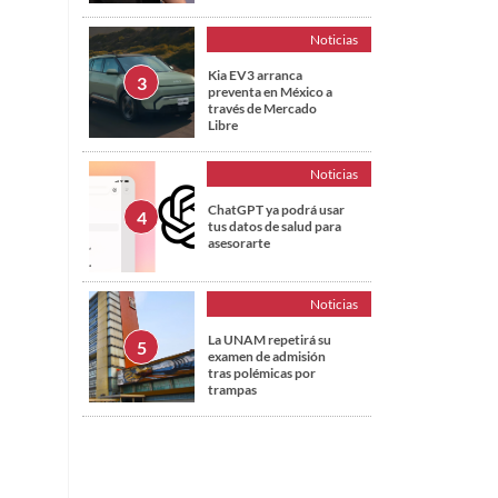
Noticias
Kia EV3 arranca
preventa en México a
través de Mercado
Libre
Noticias
ChatGPT ya podrá usar
tus datos de salud para
asesorarte
Noticias
La UNAM repetirá su
examen de admisión
tras polémicas por
trampas