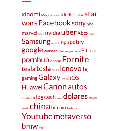
star
xiaomi
Kindle
Kodak
Megapixeles
Facebook
wars
sony
hbo
uber
nvidia
marvel
Xbox
dell
CES
Samsung
spotify
hp
netbooks
google
Bitcoin
warner
minicomponente
Fornite
pornhub
drone
lenovo
tesla
tesla
Ig
Gimbal
Galaxy
iOS
gaming
iMac
Canon
autos
Huawei
dolares
logitech
shazam
coolpix
lumix
china
bitcoin
geek
Toshiba
Youtube
metaverso
bmw
ntfs