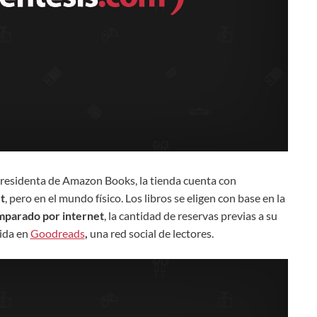
presidenta de Amazon Books, la tienda cuenta con
t
, pero en el mundo físico. Los libros se eligen con base en la
omparado por internet
, la cantidad de reservas previas a su
ida en
Goodreads
,
una red social de lectores.