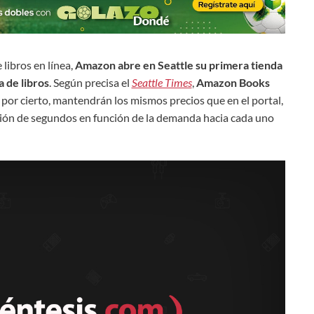
 libros en línea,
Amazon abre en Seattle su primera tienda
 de libros
. Según precisa el
Seattle Times
,
Amazon Books
 por cierto, mantendrán los mismos precios que en el portal,
ión de segundos en función de la demanda hacia cada uno