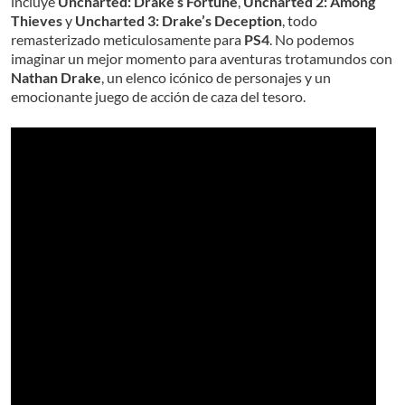
incluye
Uncharted: Drake’s Fortune
,
Uncharted 2: Among
Thieves
y
Uncharted 3: Drake’s Deception
, todo
remasterizado meticulosamente para
PS4
. No podemos
imaginar un mejor momento para aventuras trotamundos con
Nathan Drake
, un elenco icónico de personajes y un
emocionante juego de acción de caza del tesoro.