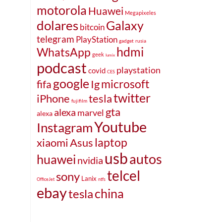
motorola
Huawei
Megapixeles
dolares
Galaxy
bitcoin
telegram
PlayStation
gadget
rusia
hdmi
WhatsApp
geek
lumix
podcast
playstation
covid
CES
google
microsoft
fifa
Ig
twitter
iPhone
tesla
fujifilm
gta
alexa
marvel
alexa
Youtube
Instagram
laptop
xiaomi
Asus
usb
autos
huawei
nvidia
telcel
sony
Lanix
OfficeJet
ntfs
ebay
china
tesla