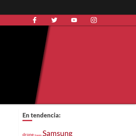
En tendencia:
Samsung
drone
finepix