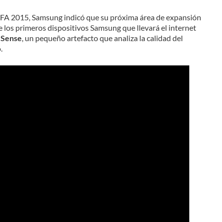
 IFA 2015, Samsung indicó que su próxima área de expansión
e los primeros dispositivos Samsung que llevará el internet
 Sense
, un pequeño artefacto que analiza la calidad del
.