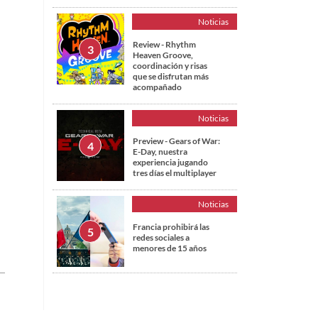
Noticias
Review - Rhythm
Heaven Groove,
coordinación y risas
que se disfrutan más
acompañado
Noticias
Preview - Gears of War:
E-Day, nuestra
experiencia jugando
tres días el multiplayer
Noticias
Francia prohibirá las
redes sociales a
menores de 15 años